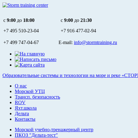
c
9:00
до
18:00
c
9:00
до
21:30
+7 495
510-23-04
+7 916
477-02-94
+7 499 747-04-67 E-mail:
info@stormtraining.ru
Образовательные системы и технологии на море и реке «СТО
О нас
Морской УТЦ
Трансп. безопасность
ROV
Яхт.школа
Дельта
Контакты
Морской учебно-тренажерный центр
ПКОЗ "Дельта-тест"