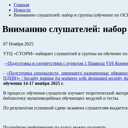
Главная
Новости
Вниманию слушателей: набор в группы (обучение по О
Вниманию слушателей: набор
07 Ноября 2025
УТЦ «СТОРМ» набирает слушателей в группы на обучение по
-
«Подготовка в соответствии с пунктом 1 Правила VI/6 Конвенции
-
«Подготовка специалиста, имеющего назначенные обязанно
ПДНВ)» / Security training for seafarers with designated security
обучения 14-17 ноября 2025 г
.
В процессе обучения слушатели изучают теоретический матер
библиотеку мультимедийных обучающих модулей и тесты.
По результатам успешной сдачи экзамена слушателям выдается 
Подробную информацию по курсу можно получить: