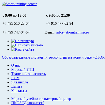
c
9:00
до
18:00
c
9:00
до
21:30
+7 495
510-23-04
+7 916
477-02-94
+7 499 747-04-67 E-mail:
info@stormtraining.ru
Образовательные системы и технологии на море и реке «СТО
О нас
Морской УТЦ
Трансп. безопасность
ROV
Яхт.школа
Дельта
Контакты
Морской учебно-тренажерный центр
ПКОЗ "Дельта-тест"