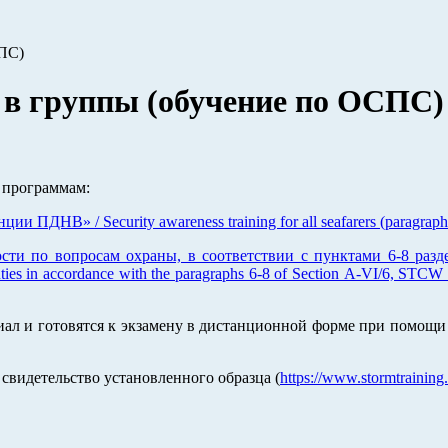
СПС)
 в группы (обучение по ОСПС)
 программам:
 ПДНВ» / Security awareness training for all seafarers (paragrap
сти по вопросам охраны, в соответствии с пунктами 6-8 раз
 duties in accordance with the paragraphs 6-8 of Section А-VI/6, ST
иал и готовятся к экзамену в дистанционной форме при помощ
свидетельство установленного образца (
https://www.stormtraining