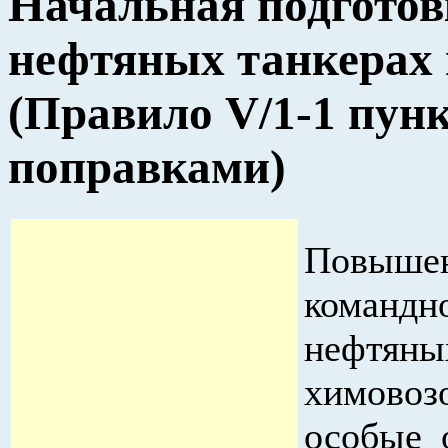
Начальная подготов
нефтяных танкерах 
(Правило V/1-1 пун
поправками)
Повыш
команд
нефтян
химовоз
особые 