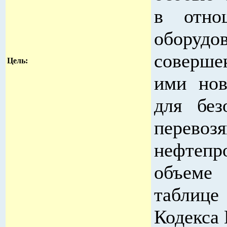
в отно
оборуд
соверше
Цель:
ими нов
для без
перев
нефтепр
объеме
таблице
Кодекса