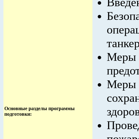
Введе
Безоп
опера
танке
Меры 
предо
Меры 
сохра
здоров
Основные разделы программы
подготовки:
Прове
пожар