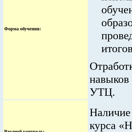
обуче
образ
Форма обучения:
прове
итого
Отработк
навыков
УТЦ.
Наличие
курса «Н
Входной контроль: