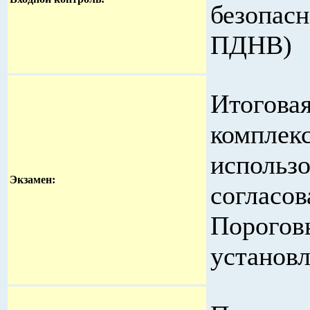
безопасн
ПДНВ)
Итоговая
комплек
исполь
Экзамен:
соглас
Порогов
установл