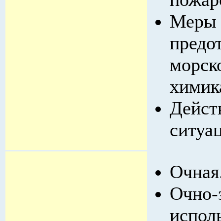
Меры 
предо
морск
химик
Дейст
ситуа
Очная
Очно-
испол